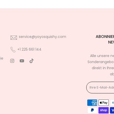
ABONNIER
service@yoyosquishy.com
NE
+1 225 661 144
Alle unsere 
ie
Sonderangebo
direkt in Ihr
ab