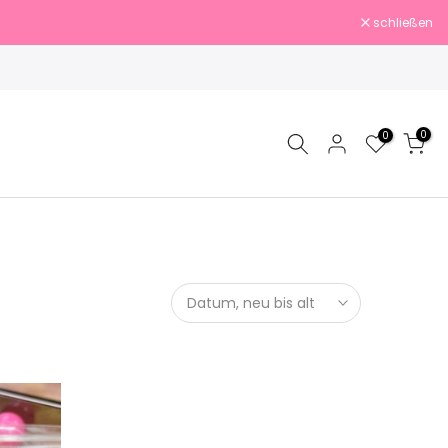
schließen
0
0
Datum, neu bis alt