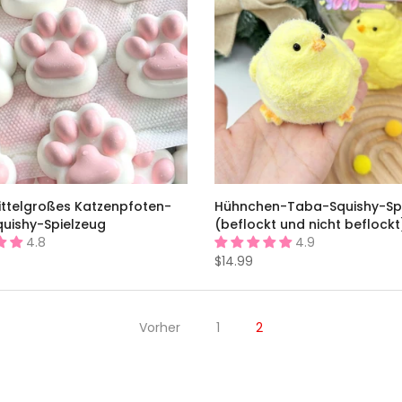
ittelgroßes Katzenpfoten-
Hühnchen-Taba-Squishy-Sp
uishy-Spielzeug
(beflockt und nicht beflockt
4.8
4.9
$14.99
Vorher
1
2