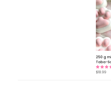
250 g m
Taba-Sq
$18.99