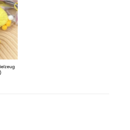
ielzeug
)