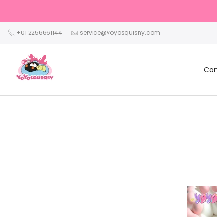
Saltar
al
contenido
+01 2256661144
service@yoyosquishy.com
Com