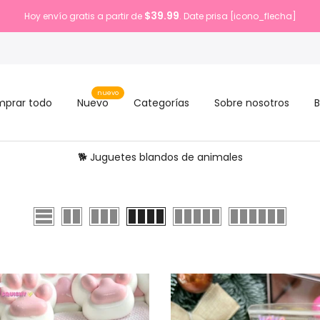
$39.99
Hoy envío gratis a partir de
. Date prisa [icono_flecha]
nuevo
prar todo
Nuevo
Categorías
Sobre nosotros
B
🐕 Juguetes blandos de animales