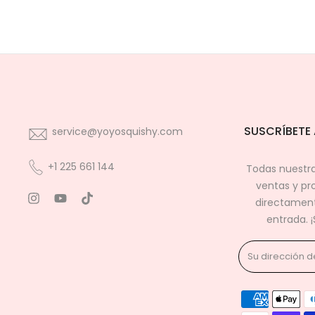
SUSCRÍBETE 
service@yoyosquishy.com
+1 225 661 144
Todas nuestra
ventas y pr
directament
entrada. 