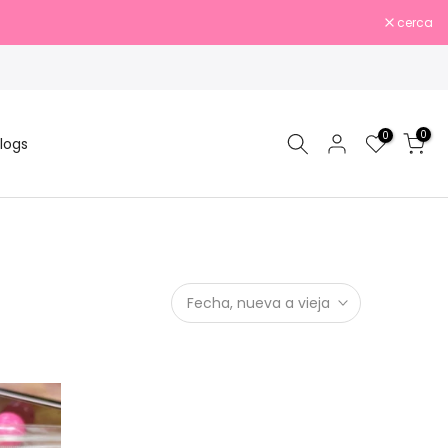
cerca
0
0
logs
Fecha, nueva a vieja