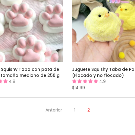
 Squishy Taba con pata de
Juguete Squishy Taba de Po
 tamaño mediano de 250 g
(Flocado y no flocado)
4.8
4.9
$14.99
Anterior
1
2