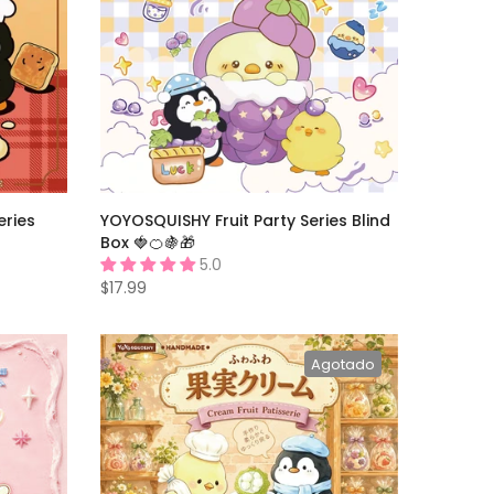
ries
YOYOSQUISHY Fruit Party Series Blind
Box 🍓🍊🍇🎁
5.0
$17.99
Agotado