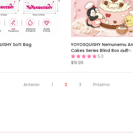
ISHY Soft Bag
YOYOSQUISHY Nemunemu An
Cakes Series Blind Box 🍰🎁✨
5.0
$19.99
Anterior
1
2
3
Próximo