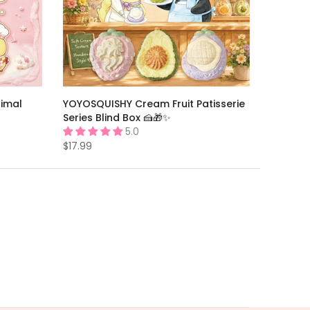
imal
YOYOSQUISHY Cream Fruit Patisserie
Series Blind Box 🍰🎁✨
5.0
$17.99