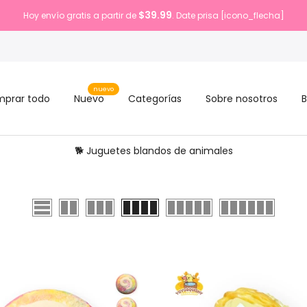
$39.99
Hoy envío gratis a partir de
. Date prisa [icono_flecha]
nuevo
prar todo
Nuevo
Categorías
Sobre nosotros
B
🐕 Juguetes blandos de animales