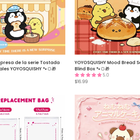
rpresa de la serie Tostada
YOYOSQUISHY Mood Bread Se
ales YOYOSQUISHY 🐾🍞🎁
Blind Box 🐾🍞🎁
5.0
$16.99