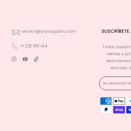
SUSCRÍBETE 
service@yoyosquishy.com
+1 225 661 144
Todas nuestra
ventas y pr
directament
entrada. 