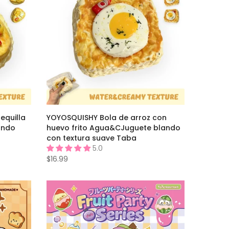
equilla
YOYOSQUISHY Bola de arroz con
ando
huevo frito Agua&CJuguete blando
con textura suave Taba
5.0
$16.99