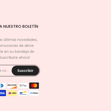
A NUESTRO BOLETÍN
s últimas novedades,
omociones de slime
e en su bandeja de
¡Suscríbete ahora!
Suscribir