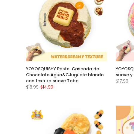
YOYOSQUISHY Pastel Cascada de
YOYOSQU
Chocolate Agua&CJuguete blando
suave y
con textura suave Taba
$17.99
$18.99
$14.99