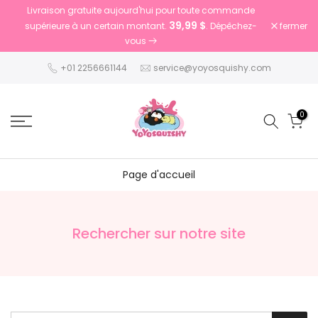
Livraison gratuite aujourd'hui pour toute commande
Passer
39,99 $
fermer
supérieure à un certain montant.
. Dépêchez-
au
vous
contenu
+01 2256661144
service@yoyosquishy.com
0
Page d'accueil
Rechercher sur notre site