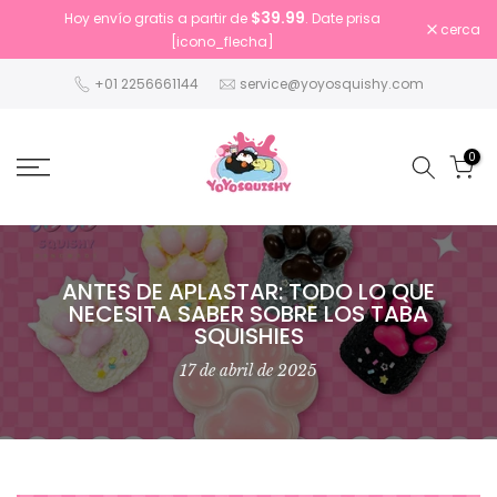
$39.99
Hoy envío gratis a partir de
. Date prisa
Saltar
cerca
[icono_flecha]
al
contenido
+01 2256661144
service@yoyosquishy.com
0
ANTES DE APLASTAR: TODO LO QUE
NECESITA SABER SOBRE LOS TABA
SQUISHIES
17 de abril de 2025