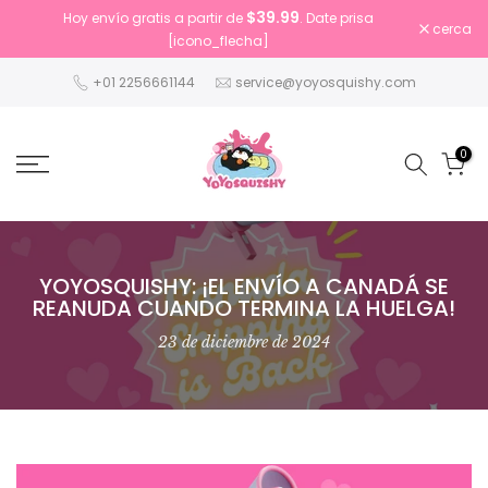
$39.99
Hoy envío gratis a partir de
. Date prisa
Saltar
cerca
[icono_flecha]
al
contenido
+01 2256661144
service@yoyosquishy.com
0
YOYOSQUISHY: ¡EL ENVÍO A CANADÁ SE
REANUDA CUANDO TERMINA LA HUELGA!
23 de diciembre de 2024